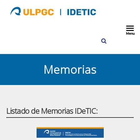
ULPGC
IDETIC
Instituto para
Desarrollo
Idetic
Tecnológico y
Menu
Innovación e
Comunicacio
ULPGC
Memorias
Listado de Memorias IDeTIC: