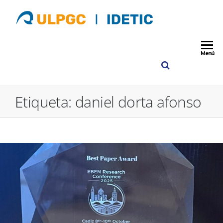
ULPGC
IDETIC
Instituto para
Desarrollo
Idetic
Tecnológico y
Menú
Innovación e
Comunicacio
ULPGC
Etiqueta:
daniel dorta afonso