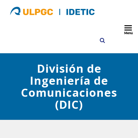
ULPGC
IDETIC
Instituto para
Desarrollo
Idetic
Tecnológico y
Menú
Innovación e
Comunicacio
ULPGC
División de
Ingeniería de
Comunicaciones
(DIC)