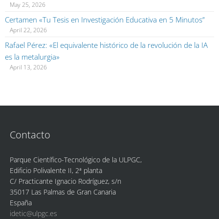
May 25, 2026
Certamen «Tu Tesis en Investigación Educativa en 5 Minutos”
April 22, 2026
Rafael Pérez: «El equivalente histórico de la revolución de la IA
es la metalurgia»
April 13, 2026
Contacto
Parque Científico-Tecnológico de la ULPGC,
Edificio Polivalente II, 2ª planta
C/ Practicante Ignacio Rodríguez, s/n
35017 Las Palmas de Gran Canaria
España
idetic@ulpgc.es