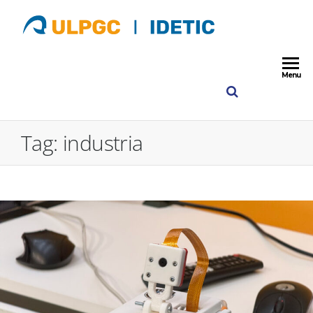
ULPGC
IDETIC
Instituto para
Desarrollo
Idetic
Tecnológico y
Menu
Innovación e
Comunicacio
ULPGC
Tag:
industria