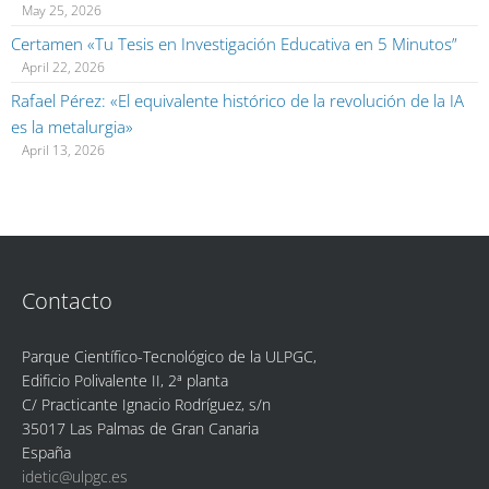
May 25, 2026
Certamen «Tu Tesis en Investigación Educativa en 5 Minutos”
April 22, 2026
Rafael Pérez: «El equivalente histórico de la revolución de la IA
es la metalurgia»
April 13, 2026
Contacto
Parque Científico-Tecnológico de la ULPGC,
Edificio Polivalente II, 2ª planta
C/ Practicante Ignacio Rodríguez, s/n
35017 Las Palmas de Gran Canaria
España
idetic@ulpgc.es