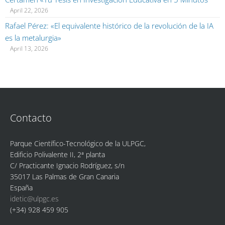
April 22, 2026
Rafael Pérez: «El equivalente histórico de la revolución de la IA
es la metalurgia»
April 13, 2026
Contacto
Parque Científico-Tecnológico de la ULPGC,
Edificio Polivalente II, 2ª planta
C/ Practicante Ignacio Rodríguez, s/n
35017 Las Palmas de Gran Canaria
España
idetic@ulpgc.es
(+34) 928 459 905