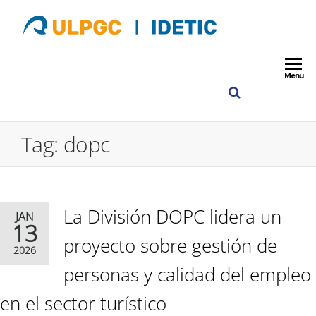
ULPGC
IDETIC
Instituto para
Desarrollo
Idetic
Tecnológico y
Menu
Innovación e
Comunicacio
ULPGC
Tag:
dopc
La División DOPC lidera un
JAN
13
proyecto sobre gestión de
2026
personas y calidad del empleo
en el sector turístico