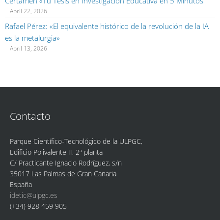
Certamen «Tu Tesis en Investigación Educativa en 5 Minutos”
April 22, 2026
Rafael Pérez: «El equivalente histórico de la revolución de la IA
es la metalurgia»
April 13, 2026
Contacto
Parque Científico-Tecnológico de la ULPGC,
Edificio Polivalente II, 2ª planta
C/ Practicante Ignacio Rodríguez, s/n
35017 Las Palmas de Gran Canaria
España
idetic@ulpgc.es
(+34) 928 459 905