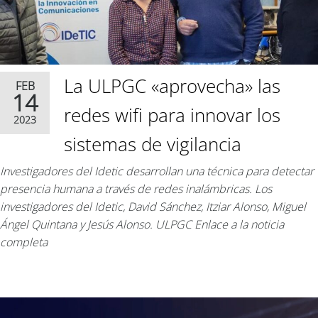
La ULPGC «aprovecha» las
FEB
14
redes wifi para innovar los
2023
sistemas de vigilancia
Investigadores del Idetic desarrollan una técnica para detectar
presencia humana a través de redes inalámbricas. Los
investigadores del Idetic, David Sánchez, Itziar Alonso, Miguel
Ángel Quintana y Jesús Alonso. ULPGC Enlace a la noticia
completa