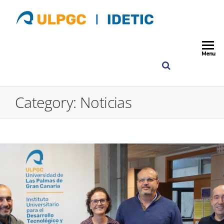
ULPGC
IDETIC
Instituto para
Desarrollo
Idetic
Tecnológico y
Menu
Innovación e
Comunicacio
ULPGC
Category:
Noticias