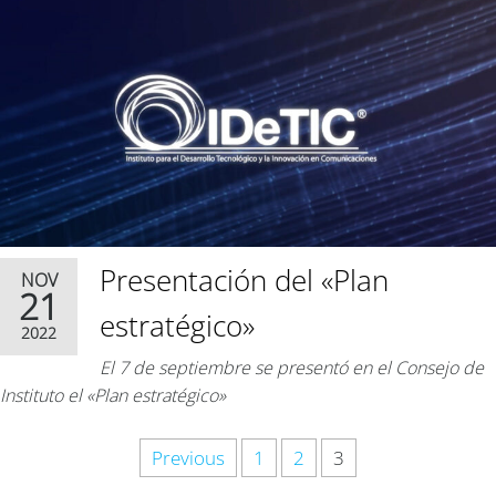
Presentación del «Plan
NOV
21
estratégico»
2022
El 7 de septiembre se presentó en el Consejo de
Instituto el «Plan estratégico»
Previous
1
2
3