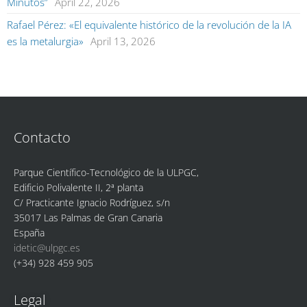
Minutos”
April 22, 2026
Rafael Pérez: «El equivalente histórico de la revolución de la IA
es la metalurgia»
April 13, 2026
Contacto
Parque Científico-Tecnológico de la ULPGC,
Edificio Polivalente II, 2ª planta
C/ Practicante Ignacio Rodríguez, s/n
35017 Las Palmas de Gran Canaria
España
idetic@ulpgc.es
(+34) 928 459 905
Legal