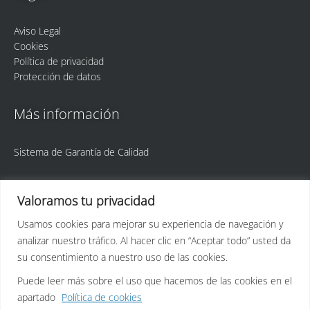
Aviso Legal
Cookies
Política de privacidad
Protección de datos
Más información
Sistema de Garantía de Calidad
Valoramos tu privacidad
Usamos cookies para mejorar su experiencia de navegación y
analizar nuestro tráfico. Al hacer clic en “Aceptar todo” usted da
ULPGC
Idetic
su consentimiento a nuestro uso de las cookies.
Puede leer más sobre el uso que hacemos de las cookies en el
apartado
Política de cookies